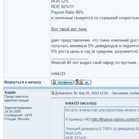
ROA 12%
ROE 92%!!!!
Payout Ratio 86%
и наличные генерятся со страшной скоростью
Вот такой вот линк
дает представление, что таких компаний дост
получать минимум 5% дивидендов и надеятся
5% роста цены в год (в среднем, разумеется).
_________________
Моисей 40 лет водил свой народ по пустыне, ч
mikki33
Вернуться к началу
Харви
Добавлено: Вс Апр 25, 2010 12:54
Заголовок сообщ
Представитель
администрации
mikki33 писал(а):
Зарегистрирован:
Кстати, в качестве альтернативы можно 
24.04.2005
Сообщения: 1979
Откуда: Москва
К примеру MO
http://finance.yahoo.com/q
Текущий дивиденд 6.708% (и дивиденд буд
ROA 12%
ROE 92%!!!!