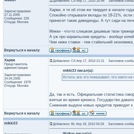
Walker
Добавлено: Сб Апр 17, 2010 20:48
Заголовок сообщ
Харви, я те об этом же твердил в начале года
Зарегистрирован:
27.11.2005
Спокойно открывали вклады по 18-21%, если 
Сообщения: 220
принесет такие диведенды. А тут сиди на печ
Откуда: Москва
Микки - что-то слишком дешевые твои трежер
А уж про израильские кредиты - вообще копей
Чем ниже ставки - тем стабильней экономика,
Вернуться к началу
Харви
Добавлено: Сб Апр 17, 2010 21:21
Заголовок сообщ
Представитель
администрации
mikki33 писал(а):
Зарегистрирован:
Кстати, все это показывает, что никто не
24.04.2005
Сообщения: 1979
Откуда: Москва
Да, так и есть. Официальная статистика гов
взятые во время кризиса. Государство давал
Снижение выдачи новых кредитов приводит к
Вернуться к началу
mikki33
Добавлено: Вс Апр 18, 2010 04:26
Заголовок сообщ
Walker писал(а):