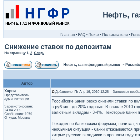
Нефть, г
Главная
•
FAQ
•
Поиск
•
Пользователи
•
Реги
Снижение ставок по депозитам
На страницу
1
,
2
След.
Нефть, газ и фондовый рынок
->
Россий
Автор
Харви
Добавлено: Пт Апр 16, 2010 12:28
Заголовок сообще
Представитель
администрации
Российские банки резко снизили ставки по в
Зарегистрирован:
в рублях - до 20% годовых. В начале 2010 г
24.04.2005
валютным вкладам - 3-4%. Некоторые банки п
Сообщения: 1979
Откуда: Москва
Походил по банковским форумам, почитал, ч
необычная ситуация - банки отказываются при
хитрые русские вкладчики в прошлом году о