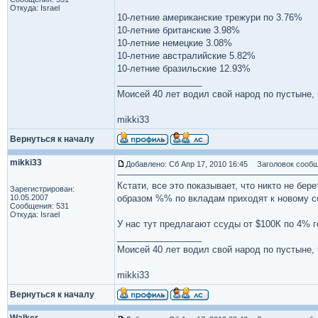
Откуда: Israel
10-летние американские трежури по 3.76%
10-летние британские 3.98%
10-летние немецкие 3.08%
10-летние австралийские 5.82%
10-летние бразильские 12.93%
_________________
Моисей 40 лет водил свой народ по пустыне, ч
mikki33
Вернуться к началу
mikki33
Добавлено: Сб Апр 17, 2010 16:45
Заголовок сообщ
Кстати, все это показывает, что никто не бер
Зарегистрирован:
10.05.2007
образом %% по вкладам приходят к новому с
Сообщения: 531
Откуда: Israel
У нас тут предлагают ссуды от $100К по 4% го
_________________
Моисей 40 лет водил свой народ по пустыне, ч
mikki33
Вернуться к началу