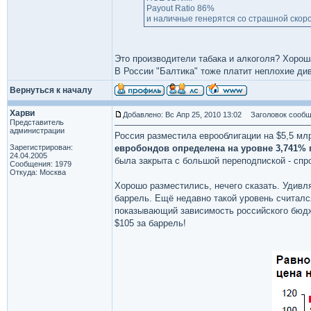
Payout Ratio 86%
и наличные генерятся со страшной скор
Это производители табака и алкоголя? Хорош
В России "Балтика" тоже платит неплохие див
Вернуться к началу
Харви
Добавлено: Вс Апр 25, 2010 13:02
Заголовок сообщ
Представитель
администрации
Россия разместила еврооблигации на $5,5 млр
Зарегистрирован:
евробондов определена на уровне 3,741% г
24.04.2005
была закрыта с большой переподпиской - спр
Сообщения: 1979
Откуда: Москва
Хорошо разместились, нечего сказать. Удивля
баррель. Ещё недавно такой уровень считалс
показывающий зависимость российского бюдже
$105 за баррель!