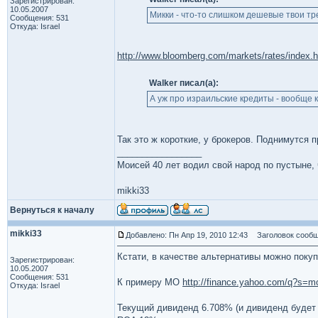
Зарегистрирован:
10.05.2007
Микки - что-то слишком дешевые твои тр
Сообщения: 531
Откуда: Israel
http://www.bloomberg.com/markets/rates/index.h
Walker писал(а):
А уж про израильские кредиты - вообще к
Так это ж короткие, у брокеров. Поднимутся 
_________________
Моисей 40 лет водил свой народ по пустыне, ч
mikki33
Вернуться к началу
mikki33
Добавлено: Пн Апр 19, 2010 12:43
Заголовок сообщ
Кстати, в качестве альтернативы можно поку
Зарегистрирован:
10.05.2007
Сообщения: 531
К примеру MO
http://finance.yahoo.com/q?s=m
Откуда: Israel
Текущий дивиденд 6.708% (и дивиденд будет р