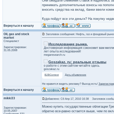
Они ожидали снижения ставок и надеялись за
принимать дополнительные взносы на пополня
вносить средства на вклад, банки ввели коми
Куда пойдут все эти деньги? На покупку нед
Вернуться к началу
Oil, gas and stock
Заголовок сообщения: Нефть, газ и фондовый рыно
market
Специалист
Исследование рынка.
Зарегистрирован:
Достоверная информация сэкономит вам милли
31.05.2008
лет опыта исследований!
megaresearch.ru
Goszakaz. ru: реальные отзывы
о работе с этим сайтом читайте здесь.
goszakaz.ru
B2BContext
Дать объявление
Не нравится видеть рекламу? Выход есть!
Зарегистри
Вернуться к началу
mikki33
Добавлено: Сб Апр 17, 2010 16:38
Заголовок сообщ
Можно купить государственные облигации Грец
Зарегистрирован:
10.05.2007
обратно все-равно остается выше, чем по вкл
Сообщения: 531