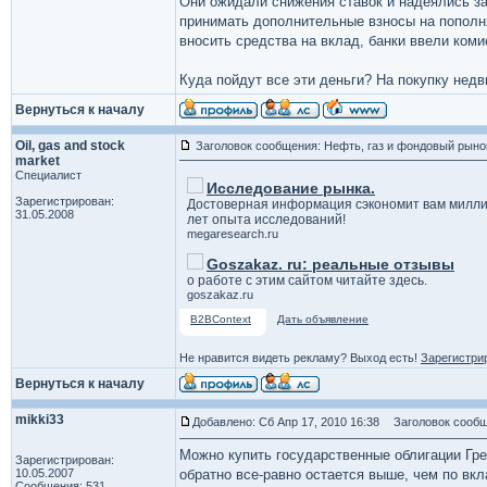
Они ожидали снижения ставок и надеялись за
принимать дополнительные взносы на пополня
вносить средства на вклад, банки ввели коми
Куда пойдут все эти деньги? На покупку нед
Вернуться к началу
Oil, gas and stock
Заголовок сообщения: Нефть, газ и фондовый рыно
market
Специалист
Исследование рынка.
Зарегистрирован:
Достоверная информация сэкономит вам милли
31.05.2008
лет опыта исследований!
megaresearch.ru
Goszakaz. ru: реальные отзывы
о работе с этим сайтом читайте здесь.
goszakaz.ru
B2BContext
Дать объявление
Не нравится видеть рекламу? Выход есть!
Зарегистри
Вернуться к началу
mikki33
Добавлено: Сб Апр 17, 2010 16:38
Заголовок сообщ
Можно купить государственные облигации Грец
Зарегистрирован:
10.05.2007
обратно все-равно остается выше, чем по вкл
Сообщения: 531