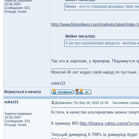
Зарегистрирован:
10.05.2007
Микки - что-то слишком дешевые твои тр
Сообщения: 531
Откуда: Israel
http://www.bloomberg.com/markets/rates/index.h
Walker писал(а):
А уж про израильские кредиты - вообще к
Так это ж короткие, у брокеров. Поднимутся 
_________________
Моисей 40 лет водил свой народ по пустыне, ч
mikki33
Вернуться к началу
mikki33
Добавлено: Пн Апр 19, 2010 12:43
Заголовок сообщ
Кстати, в качестве альтернативы можно поку
Зарегистрирован:
10.05.2007
Сообщения: 531
К примеру MO
http://finance.yahoo.com/q?s=m
Откуда: Israel
Текущий дивиденд 6.708% (и дивиденд будет р