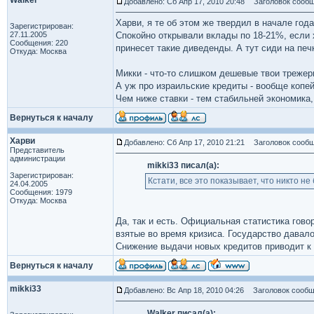
Walker
Добавлено: Сб Апр 17, 2010 20:48
Заголовок сообщ
Харви, я те об этом же твердил в начале года
Зарегистрирован:
27.11.2005
Спокойно открывали вклады по 18-21%, если 
Сообщения: 220
принесет такие диведенды. А тут сиди на печ
Откуда: Москва
Микки - что-то слишком дешевые твои трежер
А уж про израильские кредиты - вообще копей
Чем ниже ставки - тем стабильней экономика,
Вернуться к началу
Харви
Добавлено: Сб Апр 17, 2010 21:21
Заголовок сообщ
Представитель
администрации
mikki33 писал(а):
Зарегистрирован:
Кстати, все это показывает, что никто не
24.04.2005
Сообщения: 1979
Откуда: Москва
Да, так и есть. Официальная статистика гов
взятые во время кризиса. Государство давал
Снижение выдачи новых кредитов приводит к
Вернуться к началу
mikki33
Добавлено: Вс Апр 18, 2010 04:26
Заголовок сообщ
Walker писал(а):