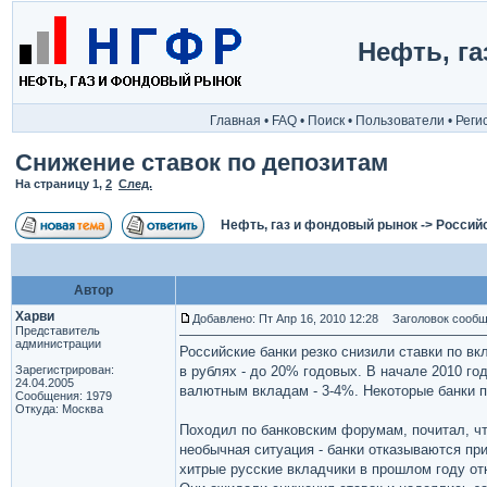
Нефть, г
Главная
•
FAQ
•
Поиск
•
Пользователи
•
Реги
Снижение ставок по депозитам
На страницу
1
,
2
След.
Нефть, газ и фондовый рынок
->
Россий
Автор
Харви
Добавлено: Пт Апр 16, 2010 12:28
Заголовок сообще
Представитель
администрации
Российские банки резко снизили ставки по в
Зарегистрирован:
в рублях - до 20% годовых. В начале 2010 г
24.04.2005
валютным вкладам - 3-4%. Некоторые банки п
Сообщения: 1979
Откуда: Москва
Походил по банковским форумам, почитал, ч
необычная ситуация - банки отказываются при
хитрые русские вкладчики в прошлом году о