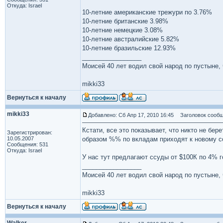
Откуда: Israel
10-летние американские трежури по 3.76%
10-летние британские 3.98%
10-летние немецкие 3.08%
10-летние австралийские 5.82%
10-летние бразильские 12.93%
_________________
Моисей 40 лет водил свой народ по пустыне, ч
mikki33
Вернуться к началу
mikki33
Добавлено: Сб Апр 17, 2010 16:45
Заголовок сообщ
Кстати, все это показывает, что никто не бер
Зарегистрирован:
10.05.2007
образом %% по вкладам приходят к новому с
Сообщения: 531
Откуда: Israel
У нас тут предлагают ссуды от $100К по 4% го
_________________
Моисей 40 лет водил свой народ по пустыне, ч
mikki33
Вернуться к началу