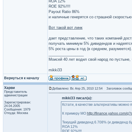
ROA 12%
ROE 92%!!!!
Payout Ratio 86%
и наличные генерятся со страшной скоростью
Вот такой вот линк
дает представление, что таких компаний дост
получать минимум 5% дивидендов и надеятся
5% роста цены в год (в среднем, разумеется).
_________________
Моисей 40 лет водил свой народ по пустыне, ч
mikki33
Вернуться к началу
Харви
Добавлено: Вс Апр 25, 2010 12:54
Заголовок сообщ
Представитель
администрации
mikki33 писал(а):
Зарегистрирован:
Кстати, в качестве альтернативы можно 
24.04.2005
Сообщения: 1979
Откуда: Москва
К примеру MO
http://finance.yahoo.com/q
Текущий дивиденд 6.708% (и дивиденд буд
ROA 12%
ROE 92%!!!!