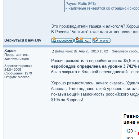
Payout Ratio 86%
и наличные генерятся со страшной скор
Это производители табака и алкоголя? Хорош
В России "Балтика" тоже платит неплохие див
Вернуться к началу
Харви
Добавлено: Вс Апр 25, 2010 13:02
Заголовок сообщ
Представитель
администрации
Россия разместила еврооблигации на $5,5 млр
Зарегистрирован:
евробондов определена на уровне 3,741% г
24.04.2005
была закрыта с большой переподпиской - спр
Сообщения: 1979
Откуда: Москва
Хорошо разместились, нечего сказать. Удивля
баррель. Ещё недавно такой уровень считалс
показывающий зависимость российского бюдже
$105 за баррель!