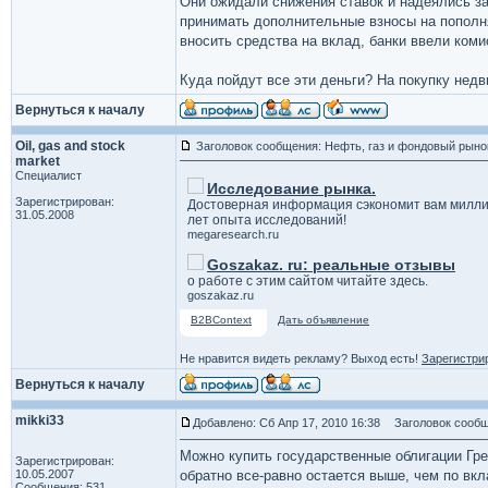
Они ожидали снижения ставок и надеялись за
принимать дополнительные взносы на пополня
вносить средства на вклад, банки ввели коми
Куда пойдут все эти деньги? На покупку нед
Вернуться к началу
Oil, gas and stock
Заголовок сообщения: Нефть, газ и фондовый рыно
market
Специалист
Исследование рынка.
Зарегистрирован:
Достоверная информация сэкономит вам милли
31.05.2008
лет опыта исследований!
megaresearch.ru
Goszakaz. ru: реальные отзывы
о работе с этим сайтом читайте здесь.
goszakaz.ru
B2BContext
Дать объявление
Не нравится видеть рекламу? Выход есть!
Зарегистри
Вернуться к началу
mikki33
Добавлено: Сб Апр 17, 2010 16:38
Заголовок сообщ
Можно купить государственные облигации Грец
Зарегистрирован:
10.05.2007
обратно все-равно остается выше, чем по вкл
Сообщения: 531