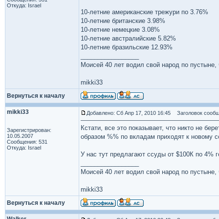
Откуда: Israel
10-летние американские трежури по 3.76%
10-летние британские 3.98%
10-летние немецкие 3.08%
10-летние австралийские 5.82%
10-летние бразильские 12.93%
_________________
Моисей 40 лет водил свой народ по пустыне, ч
mikki33
Вернуться к началу
mikki33
Добавлено: Сб Апр 17, 2010 16:45
Заголовок сообщ
Кстати, все это показывает, что никто не бер
Зарегистрирован:
10.05.2007
образом %% по вкладам приходят к новому с
Сообщения: 531
Откуда: Israel
У нас тут предлагают ссуды от $100К по 4% го
_________________
Моисей 40 лет водил свой народ по пустыне, ч
mikki33
Вернуться к началу