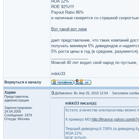
ROA 12%
ROE 92%!!!!
Payout Ratio 86%
и наличные генерятся со страшной скоростью
Вот такой вот линк
дает представление, что таких компаний дост
получать минимум 5% дивидендов и надеятся
5% роста цены в год (в среднем, разумеется).
_________________
Моисей 40 лет водил свой народ по пустыне, ч
mikki33
Вернуться к началу
Харви
Добавлено: Вс Апр 25, 2010 12:54
Заголовок сообщ
Представитель
администрации
mikki33 писал(а):
Зарегистрирован:
Кстати, в качестве альтернативы можно 
24.04.2005
Сообщения: 1979
Откуда: Москва
К примеру MO
http://finance.yahoo.com/q
Текущий дивиденд 6.708% (и дивиденд буд
ROA 12%
ROE 92%!!!!