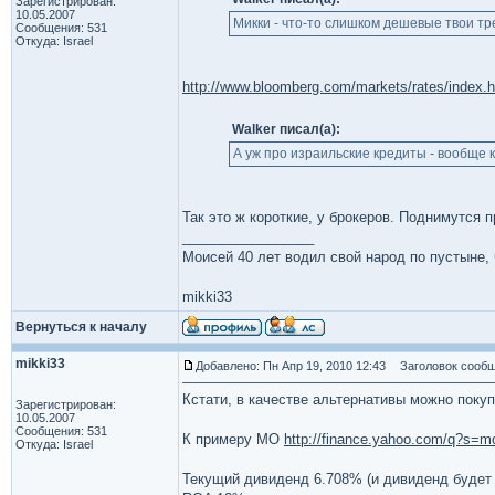
Зарегистрирован:
10.05.2007
Микки - что-то слишком дешевые твои тр
Сообщения: 531
Откуда: Israel
http://www.bloomberg.com/markets/rates/index.h
Walker писал(а):
А уж про израильские кредиты - вообще к
Так это ж короткие, у брокеров. Поднимутся 
_________________
Моисей 40 лет водил свой народ по пустыне, ч
mikki33
Вернуться к началу
mikki33
Добавлено: Пн Апр 19, 2010 12:43
Заголовок сообщ
Кстати, в качестве альтернативы можно поку
Зарегистрирован:
10.05.2007
Сообщения: 531
К примеру MO
http://finance.yahoo.com/q?s=m
Откуда: Israel
Текущий дивиденд 6.708% (и дивиденд будет р