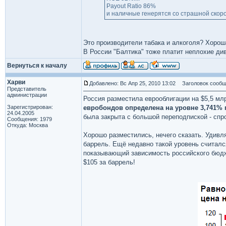
Payout Ratio 86%
и наличные генерятся со страшной скор
Это производители табака и алкоголя? Хорош
В России "Балтика" тоже платит неплохие див
Вернуться к началу
Харви
Добавлено: Вс Апр 25, 2010 13:02
Заголовок сообщ
Представитель
администрации
Россия разместила еврооблигации на $5,5 млр
Зарегистрирован:
евробондов определена на уровне 3,741% г
24.04.2005
была закрыта с большой переподпиской - спр
Сообщения: 1979
Откуда: Москва
Хорошо разместились, нечего сказать. Удивля
баррель. Ещё недавно такой уровень считалс
показывающий зависимость российского бюдже
$105 за баррель!