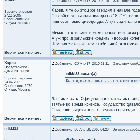
Walker
Добавлено: Сб Апр 17, 2010 20:48
Заголовок сообщ
Харви, я те об этом же твердил в начале года
Зарегистрирован:
27.11.2005
Спокойно открывали вклады по 18-21%, если 
Сообщения: 220
принесет такие диведенды. А тут сиди на печ
Откуда: Москва
Микки - что-то слишком дешевые твои трежер
А уж про израильские кредиты - вообще копей
Чем ниже ставки - тем стабильней экономика,
Вернуться к началу
Харви
Добавлено: Сб Апр 17, 2010 21:21
Заголовок сообщ
Представитель
администрации
mikki33 писал(а):
Зарегистрирован:
Кстати, все это показывает, что никто не
24.04.2005
Сообщения: 1979
Откуда: Москва
Да, так и есть. Официальная статистика гов
взятые во время кризиса. Государство давал
Снижение выдачи новых кредитов приводит к
Вернуться к началу
mikki33
Добавлено: Вс Апр 18, 2010 04:26
Заголовок сообщ
Walker писал(а):