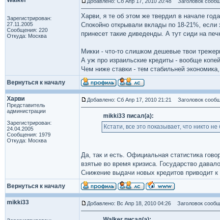
Walker
Добавлено: Сб Апр 17, 2010 20:48
Заголовок сообщ
Харви, я те об этом же твердил в начале года
Зарегистрирован:
27.11.2005
Спокойно открывали вклады по 18-21%, если 
Сообщения: 220
принесет такие диведенды. А тут сиди на печ
Откуда: Москва
Микки - что-то слишком дешевые твои трежер
А уж про израильские кредиты - вообще копей
Чем ниже ставки - тем стабильней экономика,
Вернуться к началу
Харви
Добавлено: Сб Апр 17, 2010 21:21
Заголовок сообщ
Представитель
администрации
mikki33 писал(а):
Зарегистрирован:
Кстати, все это показывает, что никто не
24.04.2005
Сообщения: 1979
Откуда: Москва
Да, так и есть. Официальная статистика гов
взятые во время кризиса. Государство давал
Снижение выдачи новых кредитов приводит к
Вернуться к началу
mikki33
Добавлено: Вс Апр 18, 2010 04:26
Заголовок сообщ
Walker писал(а):