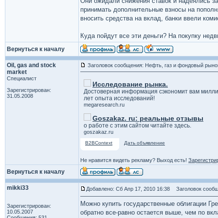
Они ожидали снижения ставок и надеялись за
принимать дополнительные взносы на пополня
вносить средства на вклад, банки ввели коми
Куда пойдут все эти деньги? На покупку нед
Вернуться к началу
Oil, gas and stock
Заголовок сообщения: Нефть, газ и фондовый рыно
market
Специалист
Исследование рынка.
Зарегистрирован:
Достоверная информация сэкономит вам милли
31.05.2008
лет опыта исследований!
megaresearch.ru
Goszakaz. ru: реальные отзывы
о работе с этим сайтом читайте здесь.
goszakaz.ru
B2BContext
Дать объявление
Не нравится видеть рекламу? Выход есть!
Зарегистри
Вернуться к началу
mikki33
Добавлено: Сб Апр 17, 2010 16:38
Заголовок сообщ
Можно купить государственные облигации Грец
Зарегистрирован:
10.05.2007
обратно все-равно остается выше, чем по вкл
Сообщения: 531