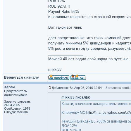
ROA 12%
ROE 92%!!!!
Payout Ratio 86%
и наличные генерятся со страшной скоростью
Вот такой вот линк
дает представление, что таких компаний дост
получать минимум 5% дивидендов и надеятся
5% роста цены в год (в среднем, разумеется).
_________________
Моисей 40 лет водил свой народ по пустыне, ч
mikki33
Вернуться к началу
Харви
Добавлено: Вс Апр 25, 2010 12:54
Заголовок сообщ
Представитель
администрации
mikki33 писал(а):
Зарегистрирован:
Кстати, в качестве альтернативы можно 
24.04.2005
Сообщения: 1979
Откуда: Москва
К примеру MO
http://finance.yahoo.com/q
Текущий дивиденд 6.708% (и дивиденд буд
ROA 12%
ROE 92%!!!!