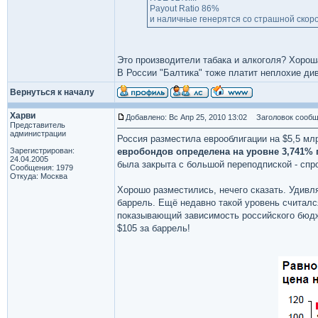
Payout Ratio 86%
и наличные генерятся со страшной скор
Это производители табака и алкоголя? Хорош
В России "Балтика" тоже платит неплохие див
Вернуться к началу
Харви
Добавлено: Вс Апр 25, 2010 13:02
Заголовок сообщ
Представитель
администрации
Россия разместила еврооблигации на $5,5 млр
Зарегистрирован:
евробондов определена на уровне 3,741% г
24.04.2005
была закрыта с большой переподпиской - спр
Сообщения: 1979
Откуда: Москва
Хорошо разместились, нечего сказать. Удивля
баррель. Ещё недавно такой уровень считалс
показывающий зависимость российского бюдже
$105 за баррель!