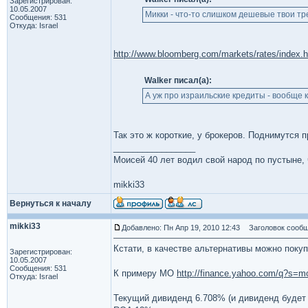
Зарегистрирован:
10.05.2007
Микки - что-то слишком дешевые твои тр
Сообщения: 531
Откуда: Israel
http://www.bloomberg.com/markets/rates/index.h
Walker писал(а):
А уж про израильские кредиты - вообще к
Так это ж короткие, у брокеров. Поднимутся 
_________________
Моисей 40 лет водил свой народ по пустыне, ч
mikki33
Вернуться к началу
mikki33
Добавлено: Пн Апр 19, 2010 12:43
Заголовок сообщ
Кстати, в качестве альтернативы можно поку
Зарегистрирован:
10.05.2007
Сообщения: 531
К примеру MO
http://finance.yahoo.com/q?s=m
Откуда: Israel
Текущий дивиденд 6.708% (и дивиденд будет р