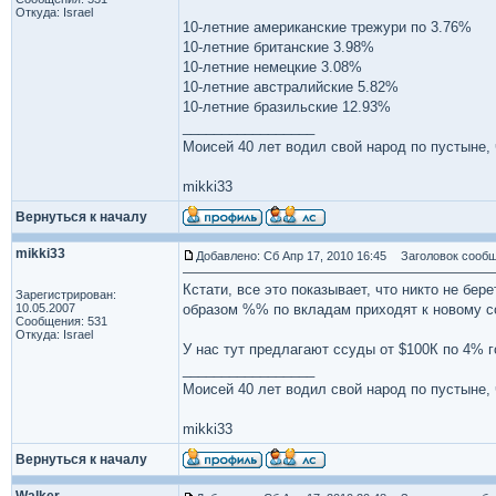
Откуда: Israel
10-летние американские трежури по 3.76%
10-летние британские 3.98%
10-летние немецкие 3.08%
10-летние австралийские 5.82%
10-летние бразильские 12.93%
_________________
Моисей 40 лет водил свой народ по пустыне, ч
mikki33
Вернуться к началу
mikki33
Добавлено: Сб Апр 17, 2010 16:45
Заголовок сообщ
Кстати, все это показывает, что никто не бер
Зарегистрирован:
10.05.2007
образом %% по вкладам приходят к новому с
Сообщения: 531
Откуда: Israel
У нас тут предлагают ссуды от $100К по 4% го
_________________
Моисей 40 лет водил свой народ по пустыне, ч
mikki33
Вернуться к началу