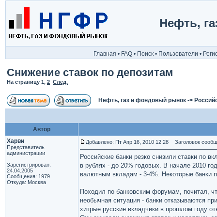
Нефть, г
Главная
•
FAQ
•
Поиск
•
Пользователи
•
Реги
Снижение ставок по депозитам
На страницу
1
,
2
След.
Нефть, газ и фондовый рынок
->
Россий
Автор
Харви
Добавлено: Пт Апр 16, 2010 12:28
Заголовок сообще
Представитель
администрации
Российские банки резко снизили ставки по в
Зарегистрирован:
в рублях - до 20% годовых. В начале 2010 г
24.04.2005
валютным вкладам - 3-4%. Некоторые банки п
Сообщения: 1979
Откуда: Москва
Походил по банковским форумам, почитал, ч
необычная ситуация - банки отказываются при
хитрые русские вкладчики в прошлом году о