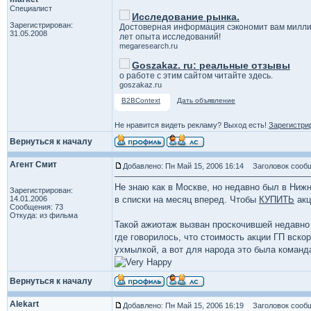
Специалист
Исследование рынка.
Зарегистрирован:
Достоверная информация сэкономит вам милли
31.05.2008
лет опыта исследований!
megaresearch.ru
Goszakaz. ru: реальные отзывы
о работе с этим сайтом читайте здесь.
goszakaz.ru
B2BContext
Дать объявление
Не нравится видеть рекламу? Выход есть!
Зарегистри
Вернуться к началу
Агент Смит
Добавлено: Пн Май 15, 2006 16:14
Заголовок сообщ
Не знаю как в Москве, но недавно был в Нижн
Зарегистрирован:
14.01.2006
в списки на месяц вперед. Чтобы
КУПИТЬ
акц
Сообщения: 73
Откуда: из фильма
Такой ажиотаж вызван проскочившей недавно 
где говорилось, что стоимость акции ГП вско
ухмылкой, а вот для народа это была команда
Вернуться к началу
Alekart
Добавлено: Пн Май 15, 2006 16:19
Заголовок сообщ