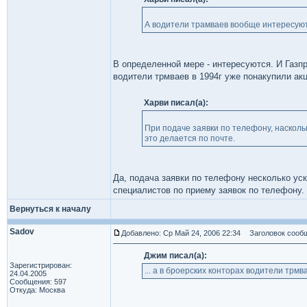
А водители трамваев вообще интересую
В определенной мере - интересуются. И Газпр
водители трмваев в 1994г уже понакупили а
Харви писал(а):
При подаче заявки по телефону, наскол
это делается по почте.
Да, подача заявки по телефону несколько ус
специалистов по приему заявок по телефону. 
Вернуться к началу
Sadov
Добавлено: Ср Май 24, 2006 22:34
Заголовок сообщ
Джим писал(а):
Зарегистрирован:
... а в броерских конторах водители трмв
24.04.2005
Сообщения: 597
Откуда: Москва