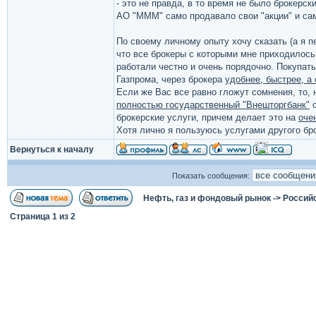
- это не правда, в то время не было брокерски
АО "МММ" само продавало свои "акции" и сам
По своему личному опыту хочу сказать (а я п
что все брокеры с которыми мне приходилось
работали честно и очень порядочно. Покупать
Газпрома, через брокера
удобнее, быстрее, а
Если же Вас все равно гложут сомнения, то, 
полностью государственный "Внешторгбанк"
о
брокерские услуги, причем делает это на
оче
Хотя лично я пользуюсь услугами другого бр
Вернуться к началу
Показать сообщения:
Нефть, газ и фондовый рынок
->
Россий
Страница
1
из
2