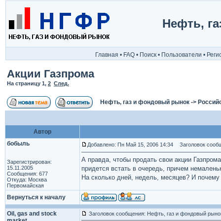
Нефть, г
Главная
•
FAQ
•
Поиск
•
Пользователи
•
Реги
Акции Газпрома
На страницу
1
,
2
След.
Нефть, газ и фондовый рынок
->
Россий
Автор
бобыль
Добавлено: Пн Май 15, 2006 14:34
Заголовок сообщ
А правда, чтобы продать свои акции Газпрома
Зарегистрирован:
15.11.2005
придется встать в очередь, причем немален
Сообщения: 677
На сколько дней, недель, месяцев? И почему
Откуда: Москва
Первомайская
Вернуться к началу
Oil, gas and stock
Заголовок сообщения: Нефть, газ и фондовый рыно
market