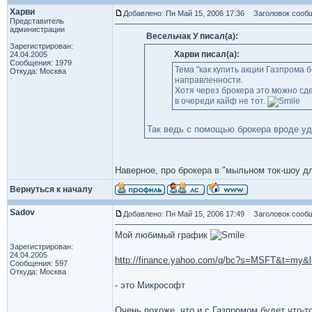
Харви
Добавлено: Пн Май 15, 2006 17:36
Заголовок сообщ
Представитель
администрации
Весельчак У писал(а):
Зарегистрирован:
Харви писал(а):
24.04.2005
Сообщения: 1979
Тема "как купить акции Газпрома
Откуда: Москва
направленности.
Хотя через брокера это можно сд
в очереди кайф не тот.
Так ведь с помощью брокера вроде у
Наверное, про брокера в "мыльном ток-шоу дл
Вернуться к началу
Sadov
Добавлено: Пн Май 15, 2006 17:49
Заголовок сообщ
Мой любимый график
Зарегистрирован:
24.04.2005
http://finance.yahoo.com/q/bc?s=MSFT&t=my
Сообщения: 597
Откуда: Москва
- это Микрософт
Очень похоже, что и с Газпромом будет что-то