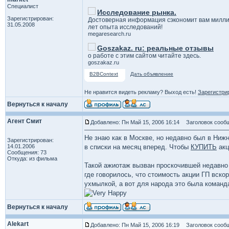
Специалист
Исследование рынка.
Зарегистрирован:
Достоверная информация сэкономит вам милли
31.05.2008
лет опыта исследований!
megaresearch.ru
Goszakaz. ru: реальные отзывы
о работе с этим сайтом читайте здесь.
goszakaz.ru
B2BContext
Дать объявление
Не нравится видеть рекламу? Выход есть!
Зарегистри
Вернуться к началу
Агент Смит
Добавлено: Пн Май 15, 2006 16:14
Заголовок сообщ
Не знаю как в Москве, но недавно был в Нижн
Зарегистрирован:
14.01.2006
в списки на месяц вперед. Чтобы
КУПИТЬ
акц
Сообщения: 73
Откуда: из фильма
Такой ажиотаж вызван проскочившей недавно 
где говорилось, что стоимость акции ГП вско
ухмылкой, а вот для народа это была команда
Вернуться к началу
Alekart
Добавлено: Пн Май 15, 2006 16:19
Заголовок сообщ