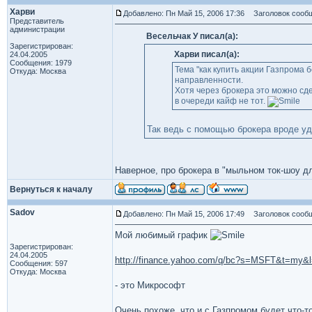
Харви
Добавлено: Пн Май 15, 2006 17:36
Заголовок сообщ
Представитель
администрации
Весельчак У писал(а):
Зарегистрирован:
Харви писал(а):
24.04.2005
Сообщения: 1979
Тема "как купить акции Газпрома
Откуда: Москва
направленности.
Хотя через брокера это можно сд
в очереди кайф не тот.
Так ведь с помощью брокера вроде у
Наверное, про брокера в "мыльном ток-шоу дл
Вернуться к началу
Sadov
Добавлено: Пн Май 15, 2006 17:49
Заголовок сообщ
Мой любимый график
Зарегистрирован:
24.04.2005
http://finance.yahoo.com/q/bc?s=MSFT&t=my
Сообщения: 597
Откуда: Москва
- это Микрософт
Очень похоже, что и с Газпромом будет что-то