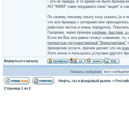
- это не правда, в то время не было брокерски
АО "МММ" само продавало свои "акции" и сам
По своему личному опыту хочу сказать (а я п
что все брокеры с которыми мне приходилось
работали честно и очень порядочно. Покупать
Газпрома, через брокера
удобнее, быстрее, а
Если же Вас все равно гложут сомнения, то, 
полностью государственный "Внешторгбанк"
о
брокерские услуги, причем делает это на
оче
Хотя лично я пользуюсь услугами другого бр
Вернуться к началу
Показать сообщения:
Нефть, газ и фондовый рынок
->
Россий
Страница
1
из
2