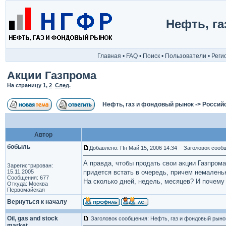
Нефть, г
Главная
•
FAQ
•
Поиск
•
Пользователи
•
Реги
Акции Газпрома
На страницу
1
,
2
След.
Нефть, газ и фондовый рынок
->
Россий
Автор
бобыль
Добавлено: Пн Май 15, 2006 14:34
Заголовок сообщ
А правда, чтобы продать свои акции Газпрома
Зарегистрирован:
15.11.2005
придется встать в очередь, причем немален
Сообщения: 677
На сколько дней, недель, месяцев? И почему
Откуда: Москва
Первомайская
Вернуться к началу
Oil, gas and stock
Заголовок сообщения: Нефть, газ и фондовый рыно
market