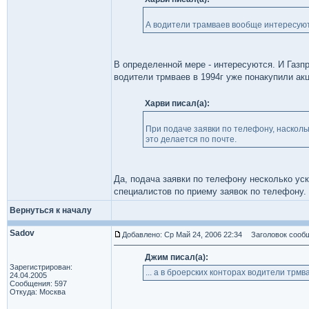
А водители трамваев вообще интересую
В определенной мере - интересуются. И Газпр
водители трмваев в 1994г уже понакупили а
Харви писал(а):
При подаче заявки по телефону, наскол
это делается по почте.
Да, подача заявки по телефону несколько ус
специалистов по приему заявок по телефону. 
Вернуться к началу
Sadov
Добавлено: Ср Май 24, 2006 22:34
Заголовок сообщ
Джим писал(а):
Зарегистрирован:
... а в броерских конторах водители трмв
24.04.2005
Сообщения: 597
Откуда: Москва