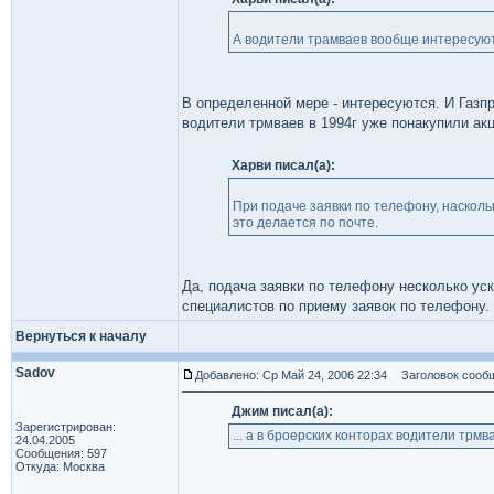
А водители трамваев вообще интересую
В определенной мере - интересуются. И Газпр
водители трмваев в 1994г уже понакупили а
Харви писал(а):
При подаче заявки по телефону, наскол
это делается по почте.
Да, подача заявки по телефону несколько ус
специалистов по приему заявок по телефону. 
Вернуться к началу
Sadov
Добавлено: Ср Май 24, 2006 22:34
Заголовок сообщ
Джим писал(а):
Зарегистрирован:
... а в броерских конторах водители трмв
24.04.2005
Сообщения: 597
Откуда: Москва