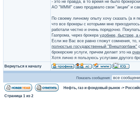
- это не правда, в то время не было брокерски
АО "МММ" само продавало свои "акции" и сам
По своему личному опыту хочу сказать (а я п
что все брокеры с которыми мне приходилось
работали честно и очень порядочно. Покупать
Газпрома, через брокера
удобнее, быстрее, а
Если же Вас все равно гложут сомнения, то, 
полностью государственный "Внешторгбанк"
о
брокерские услуги, причем делает это на
оче
Хотя лично я пользуюсь услугами другого бр
Вернуться к началу
Показать сообщения:
Нефть, газ и фондовый рынок
->
Россий
Страница
1
из
2