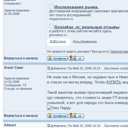
Специалист
Исследование рынка.
Зарегистрирован:
Достоверная информация сэкономит вам милли
31.05.2008
лет опыта исследований!
megaresearch.ru
Goszakaz. ru: реальные отзывы
о работе с этим сайтом читайте здесь.
goszakaz.ru
B2BContext
Дать объявление
Не нравится видеть рекламу? Выход есть!
Зарегистри
Вернуться к началу
Агент Смит
Добавлено: Пн Май 15, 2006 16:14
Заголовок сообщ
Не знаю как в Москве, но недавно был в Нижн
Зарегистрирован:
14.01.2006
в списки на месяц вперед. Чтобы
КУПИТЬ
акц
Сообщения: 73
Откуда: из фильма
Такой ажиотаж вызван проскочившей недавно 
где говорилось, что стоимость акции ГП вско
ухмылкой, а вот для народа это была команда
Вернуться к началу
Alekart
Добавлено: Пн Май 15, 2006 16:19
Заголовок сообщ