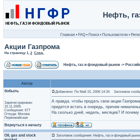
Нефть, г
Главная
•
FAQ
•
Поиск
•
Пользователи
•
Реги
Акции Газпрома
На страницу
1
,
2
След.
Нефть, газ и фондовый рынок
->
Россий
Автор
бобыль
Добавлено: Пн Май 15, 2006 14:34
Заголовок сообщ
А правда, чтобы продать свои акции Газпрома
Зарегистрирован:
15.11.2005
придется встать в очередь, причем немален
Сообщения: 677
На сколько дней, недель, месяцев? И почему
Откуда: Москва
Первомайская
Вернуться к началу
Oil, gas and stock
Заголовок сообщения: Нефть, газ и фондовый рыно
market