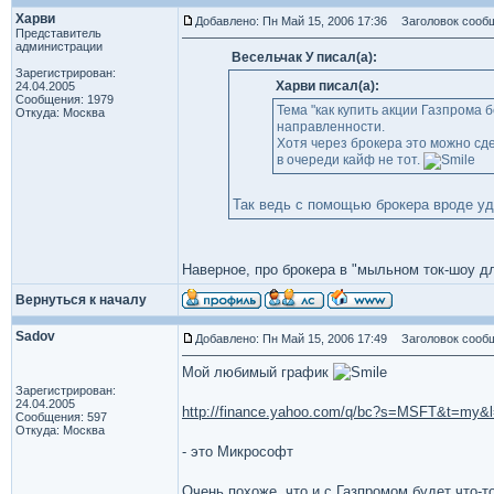
Харви
Добавлено: Пн Май 15, 2006 17:36
Заголовок сообщ
Представитель
администрации
Весельчак У писал(а):
Зарегистрирован:
Харви писал(а):
24.04.2005
Сообщения: 1979
Тема "как купить акции Газпрома
Откуда: Москва
направленности.
Хотя через брокера это можно сд
в очереди кайф не тот.
Так ведь с помощью брокера вроде у
Наверное, про брокера в "мыльном ток-шоу дл
Вернуться к началу
Sadov
Добавлено: Пн Май 15, 2006 17:49
Заголовок сообщ
Мой любимый график
Зарегистрирован:
24.04.2005
http://finance.yahoo.com/q/bc?s=MSFT&t=my
Сообщения: 597
Откуда: Москва
- это Микрософт
Очень похоже, что и с Газпромом будет что-то