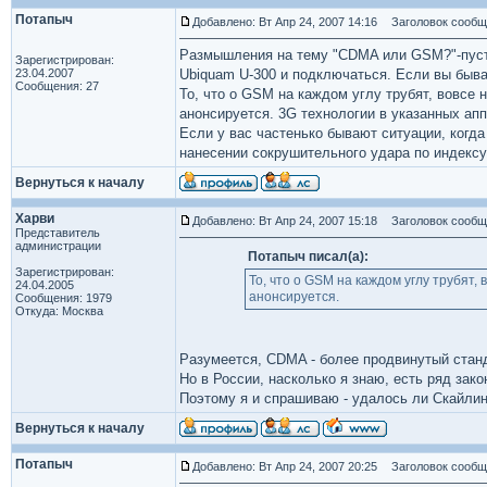
Потапыч
Добавлено: Вт Апр 24, 2007 14:16
Заголовок сообщ
Размышления на тему "CDMA или GSM?"-пустая 
Зарегистрирован:
23.04.2007
Ubiquam U-300 и подключаться. Если вы быва
Сообщения: 27
То, что о GSM на каждом углу трубят, вовсе 
анонсируется. 3G технологии в указанных ап
Если у вас частенько бывают ситуации, когд
нанесении сокрушительного удара по индексу
Вернуться к началу
Харви
Добавлено: Вт Апр 24, 2007 15:18
Заголовок сообщ
Представитель
администрации
Потапыч писал(а):
Зарегистрирован:
То, что о GSM на каждом углу трубят,
24.04.2005
анонсируется.
Сообщения: 1979
Откуда: Москва
Разумеется, CDMA - более продвинутый станд
Но в России, насколько я знаю, есть ряд за
Поэтому я и спрашиваю - удалось ли Скайлин
Вернуться к началу
Потапыч
Добавлено: Вт Апр 24, 2007 20:25
Заголовок сообщ