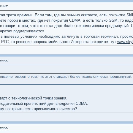
ения:
трата времени. Если там, где вы обычно обитаете, есть покрытие Skili
ете порой в местах, где нет покрытия CDMA, а есть только GSM, то над
не говорит о том, что этот стандарт более технологически продвинутый. 
паратах поддерживаются.
а в полевых условиях необходимо заглянуть в торговай терминал, просм
 РТС, то решение вопроса мобильного Интернета находится тут
www.skyl
ения:
 вовсе не говорит о том, что этот стандарт более технологически продвинутый.
арт с технологической точки зрения.
конодательный препятствий для внедрения CDMA.
ку построить сеть приемлимого качества?
ения: