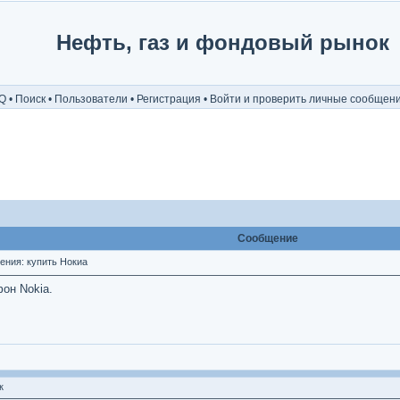
Нефть, газ и фондовый рынок
Q
•
Поиск
•
Пользователи
•
Регистрация
•
Войти и проверить личные сообщен
Сообщение
ния: купить Нокиа
он Nokia.
к