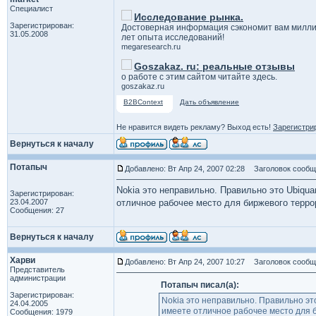
Специалист
Исследование рынка.
Зарегистрирован:
Достоверная информация сэкономит вам милли
31.05.2008
лет опыта исследований!
megaresearch.ru
Goszakaz. ru: реальные отзывы
о работе с этим сайтом читайте здесь.
goszakaz.ru
B2BContext
Дать объявление
Не нравится видеть рекламу? Выход есть!
Зарегистри
Вернуться к началу
Потапыч
Добавлено: Вт Апр 24, 2007 02:28
Заголовок сообщ
Nokia это неправильно. Правильно это Ubiqua
Зарегистрирован:
23.04.2007
отличное рабочее место для биржевого терр
Сообщения: 27
Вернуться к началу
Харви
Добавлено: Вт Апр 24, 2007 10:27
Заголовок сообщ
Представитель
администрации
Потапыч писал(а):
Зарегистрирован:
Nokia это неправильно. Правильно эт
24.04.2005
имеете отличное рабочее место для 
Сообщения: 1979