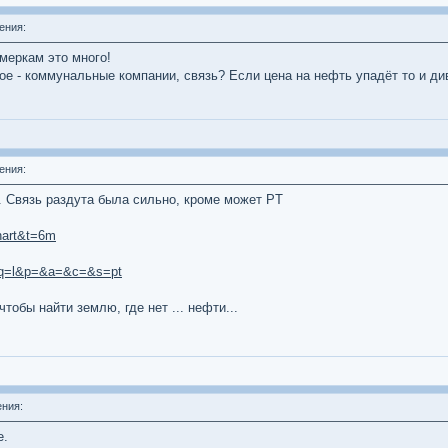
ения:
меркам это много!
ое - коммунальные компании, связь? Если цена на нефть упадёт то и ди
ения:
. Связь раздута была сильно, кроме может PT
hart&t=6m
l&q=l&p=&a=&c=&s=pt
тобы найти землю, где нет ... нефти...
ния:
е.