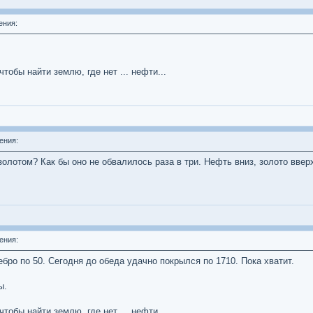
ения:
тобы найти землю, где нет ... нефти...
ения:
олотом? Как бы оно не обвалилось раза в три. Нефть вниз, золото ввер
ения:
ебро по 50. Сегодня до обеда удачно покрылся по 1710. Пока хватит.
ы.
тобы найти землю, где нет ... нефти...