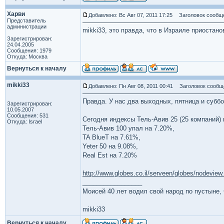
Харви
Добавлено: Вс Авг 07, 2011 17:25
Заголовок сообщ
Представитель
администрации
mikki33, это правда, что в Израиле приостан
Зарегистрирован:
24.04.2005
Сообщения: 1979
Откуда: Москва
Вернуться к началу
mikki33
Добавлено: Пн Авг 08, 2011 00:41
Заголовок сообщ
Правда. У нас два выходных, пятница и суббо
Зарегистрирован:
10.05.2007
Сообщения: 531
Сегодня индексы Тель-Авив 25 (25 компаний) 
Откуда: Israel
Тель-Авив 100 упал на 7.20%,
TA BlueT на 7.61%,
Yeter 50 на 9.08%,
Real Est на 7.20%
http://www.globes.co.il/serveen/globes/nodeview
_________________
Моисей 40 лет водил свой народ по пустыне, ч
mikki33
Вернуться к началу