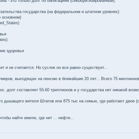
она - это только долг по облигациям (секьюритизированный).
ательства государства (на федеральном и штатном уровнях):
 в основном)
ted_States)
овья
tes)
ние здоровья
чит и не считается. Но суслик он все равно существует...
меров, выходящих на пенсию в ближайшие 20 лет... Всего 75 миллионов
ос. долг составляет 55-60 триллионов и у государства нет никакой воз
ого дышащего жителя Штатов или 875 тыс на семью, где работают двое (ст
тобы найти землю, где нет ... нефти...