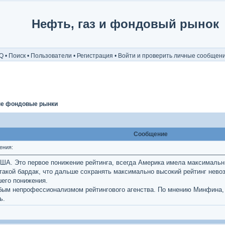
Нефть, газ и фондовый рынок
Q
•
Поиск
•
Пользователи
•
Регистрация
•
Войти и проверить личные сообщен
е фондовые рынки
Сообщение
ения:
ША. Это первое понижение рейтинга, всегда Америка имела максимальн
акой бардак, что дальше сохранять максимально высокий рейтинг невоз
шего понижения.
м непрофессионализмом рейтингового агенства. По мнению Минфина, н
ь.