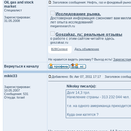
Oil, gas and stock
Заголовок сообщения: Нефть, газ и фондовый рыно
market
Специалист
Исследование рынка.
Зарегистрирован:
Достоверная информация сэкономит вам милли
31.05.2008
лет опыта исследований!
megaresearch.ru
Goszakaz. ru: реальные отзывы
о работе с этим сайтом читайте здесь.
goszakaz.ru
B2BContext
Дать объявление
Не нравится видеть рекламу? Выход есть!
Зарегистри
Вернуться к началу
mikki33
Добавлено: Вс Авг 07, 2011 17:17
Заголовок сообщ
Nikolay писал(а):
Зарегистрирован:
10.05.2007
Долг 14,3 трл.
Сообщения: 531
Начеление страны - 313 232 044 чел.
Откуда: Israel
т.е. на одного американца приходитс
Куда они катятся ?