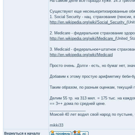
На самом деле все гораздо хуже. 14.3 трилли
Существуют еще несекьюритизированные обяз
1. Social Security - нац. страхование (пенсии,
http://en.wikipedia.org/wiki/Social_Security_
(Uni
2. Medicare - федеральное страхование здор
http://en.wikipedia.org/wiki/Medicare_
(United_Sta
3. Medicaid - федеральное+штатное страхова
http://en.wikipedia.org/wiki/Medicaid
Просто очень. Долги - есть, но бумаг нет, зна
Добавим к этому простую арифметику беби-бу
Таким образом, по разным оценкам, текущий г
Делим 55 тр. на 313 мил. = 175 тыс. на кажд
== 3++ дома по средней цене.
_________________
Моисей 40 лет водил свой народ по пустыне, ч
mikki33
Вернуться к началу