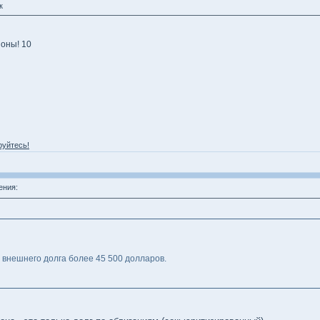
к
оны! 10
руйтесь!
ения:
я внешнего долга более 45 500 долларов.