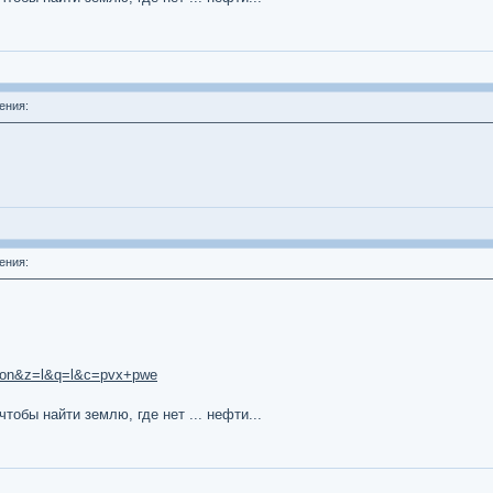
ения:
ения:
l=on&z=l&q=l&c=pvx+pwe
тобы найти землю, где нет ... нефти...