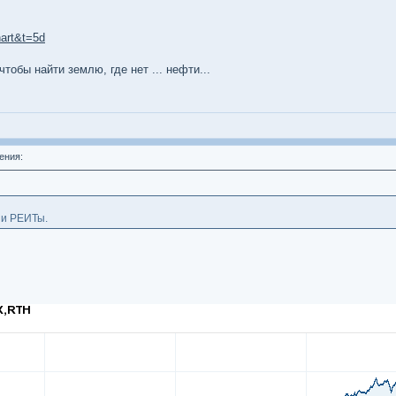
art&t=5d
тобы найти землю, где нет ... нефти...
ения:
 и РЕИТы.