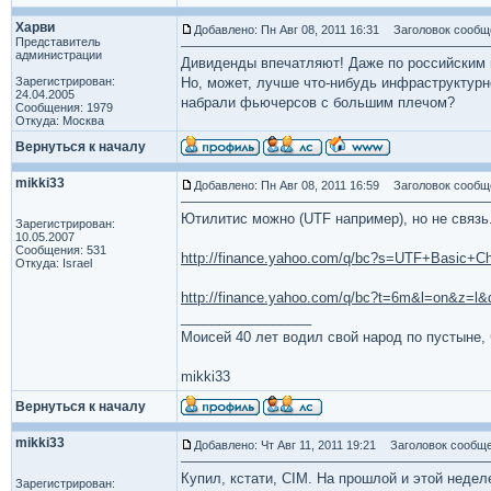
Харви
Добавлено: Пн Авг 08, 2011 16:31
Заголовок сообщ
Представитель
администрации
Дивиденды впечатляют! Даже по российским 
Зарегистрирован:
Но, может, лучше что-нибудь инфраструктурн
24.04.2005
набрали фьючерсов с большим плечом?
Сообщения: 1979
Откуда: Москва
Вернуться к началу
mikki33
Добавлено: Пн Авг 08, 2011 16:59
Заголовок сообщ
Ютилитис можно (UTF например), но не связь
Зарегистрирован:
10.05.2007
Сообщения: 531
http://finance.yahoo.com/q/bc?s=UTF+Basic+C
Откуда: Israel
http://finance.yahoo.com/q/bc?t=6m&l=on&z=
_________________
Моисей 40 лет водил свой народ по пустыне, ч
mikki33
Вернуться к началу
mikki33
Добавлено: Чт Авг 11, 2011 19:21
Заголовок сообще
Купил, кстати, CIM. На прошлой и этой недел
Зарегистрирован: