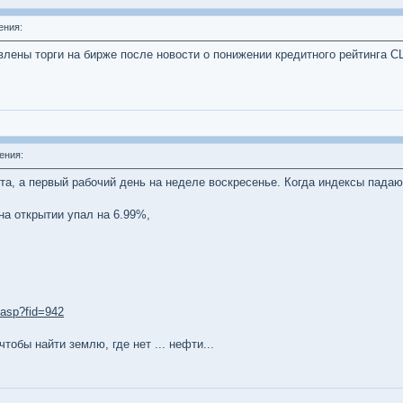
ения:
овлены торги на бирже после новости о понижении кредитного рейтинга 
ения:
та, а первый рабочий день на неделе воскресенье. Когда индексы падаю
на открытии упал на 6.99%,
.asp?fid=942
тобы найти землю, где нет ... нефти...