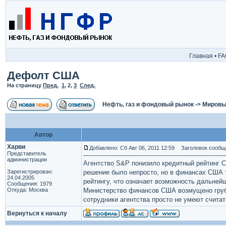
Главная
•
FA
Дефолт США
На страницу
Пред.
1
,
2
,
3
След.
Нефть, газ и фондовый рынок
->
Мировы
Автор
Харви
Добавлено: Сб Авг 06, 2011 12:59
Заголовок сообщ
Представитель
администрации
Агентство S&P понизило кредитный рейтинг С
Зарегистрирован:
решение было непросто, но в финансах США т
24.04.2005
рейтингу, что означает возможность дальней
Сообщения: 1979
Откуда: Москва
Министерство финансов США возмущено грубы
сотрудники агентства просто не умеют считат
Вернуться к началу