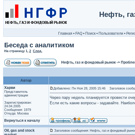
Нефть, г
Главная
•
FAQ
•
Поиск
•
Пользователи
•
Реги
Беседа с аналитиком
На страницу
1
,
2
След.
Нефть, газ и фондовый рынок
->
Пробле
Автор
Харви
Добавлено: Пн Ноя 28, 2005 15:46
Заголовок сообщ
Представитель
администрации
Через пару недель планируется провести оче
Зарегистрирован:
Если есть какие вопросы - задавайте. Наибо
24.04.2005
Сообщения: 1979
Откуда: Москва
Вернуться к началу
Oil, gas and stock
Заголовок сообщения: Нефть, газ и фондовый рыно
market