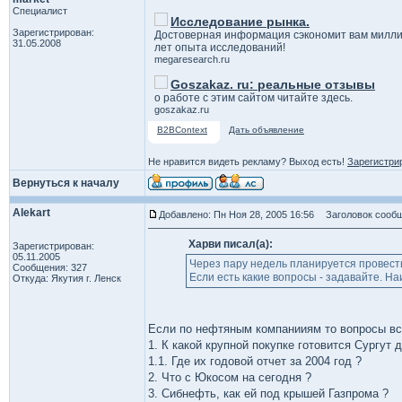
Специалист
Исследование рынка.
Зарегистрирован:
Достоверная информация сэкономит вам милли
31.05.2008
лет опыта исследований!
megaresearch.ru
Goszakaz. ru: реальные отзывы
о работе с этим сайтом читайте здесь.
goszakaz.ru
B2BContext
Дать объявление
Не нравится видеть рекламу? Выход есть!
Зарегистри
Вернуться к началу
Alekart
Добавлено: Пн Ноя 28, 2005 16:56
Заголовок сообще
Харви писал(а):
Зарегистрирован:
05.11.2005
Через пару недель планируется провест
Сообщения: 327
Если есть какие вопросы - задавайте. Н
Откуда: Якутия г. Ленск
Если по нефтяным компанииям то вопросы вс
1. К какой крупной покупке готовится Сургут д
1.1. Где их годовой отчет за 2004 год ?
2. Что с Юкосом на сегодня ?
3. Сибнефть, как ей под крышей Газпрома ?