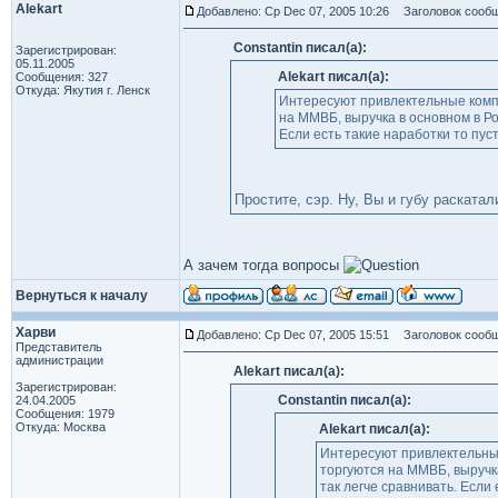
Alekart
Добавлено: Ср Dec 07, 2005 10:26
Заголовок сообщ
Constantin писал(а):
Зарегистрирован:
05.11.2005
Alekart писал(а):
Сообщения: 327
Откуда: Якутия г. Ленск
Интересуют привлектельные комп
на ММВБ, выручка в основном в Р
Если есть такие наработки то пу
Простите, сэр. Ну, Вы и губу раскатал
А зачем тогда вопросы
Вернуться к началу
Харви
Добавлено: Ср Dec 07, 2005 15:51
Заголовок сообщ
Представитель
администрации
Alekart писал(а):
Зарегистрирован:
Constantin писал(а):
24.04.2005
Сообщения: 1979
Откуда: Москва
Alekart писал(а):
Интересуют привлектельные
торгуются на ММВБ, выручк
так легче сравнивать. Если