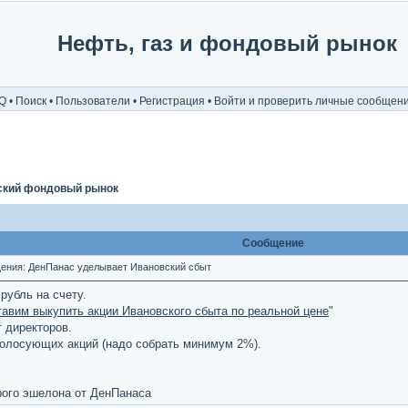
Нефть, газ и фондовый рынок
Q
•
Поиск
•
Пользователи
•
Регистрация
•
Войти и проверить личные сообщен
ский фондовый рынок
Сообщение
ния: ДенПанас уделывает Ивановский сбыт
рубль на счету.
тавим выкупить акции Ивановского сбыта по реальной цене
"
т директоров.
голосующих акций (надо собрать минимум 2%).
рого эшелона от ДенПанаса