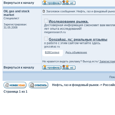
Вернуться к началу
Oil, gas and stock
Заголовок сообщения: Нефть, газ и фондовый рыно
market
Специалист
Исследование рынка.
Зарегистрирован:
Достоверная информация сэкономит вам милли
31.05.2008
лет опыта исследований!
megaresearch.ru
Goszakaz. ru: реальные отзывы
о работе с этим сайтом читайте здесь.
goszakaz.ru
B2BContext
Дать объявление
Не нравится видеть рекламу? Выход есть!
Зарегистри
Вернуться к началу
Пок
Нефть, газ и фондовый рынок
->
Россий
Страница
1
из
1