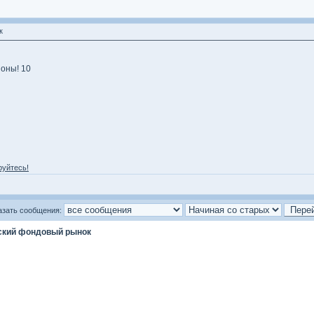
к
оны! 10
руйтесь!
азать сообщения:
ский фондовый рынок