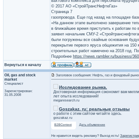
вахтового комплекса для персонала будущег
© 2017 АО «СтройТрансНефтеГаз»
Страница 7
газопровода. Еще год назад на площадке баз
«На данном этапе выполнено завершение тепл
в ближайшее время приступить к работам по
заявил начальник СМУ-2 «Стройтранснефтегаз
были погружены все свайные основания будущ
перекрытие первого яруса общежития на 150 
строительных работ намечено на 2018 год. По
Подробнее
https://news.rambler.ru/business/36
Вернуться к началу
Oil, gas and stock
Заголовок сообщения: Нефть, газ и фондовый рыно
market
Специалист
Исследование рынка.
Зарегистрирован:
Достоверная информация сэкономит вам милли
31.05.2008
лет опыта исследований!
megaresearch.ru
Goszakaz. ru: реальные отзывы
о работе с этим сайтом читайте здесь.
goszakaz.ru
B2BContext
Дать объявление
Не нравится видеть рекламу? Выход есть!
Зарегистри