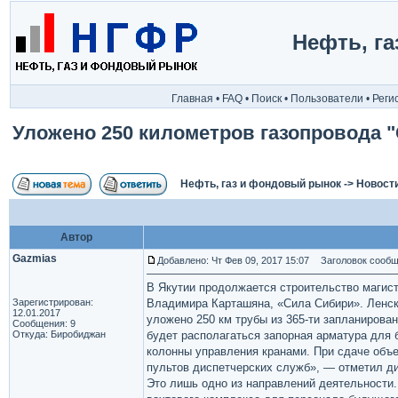
Нефть, г
Главная
•
FAQ
•
Поиск
•
Пользователи
•
Реги
Уложено 250 километров газопровода 
Нефть, газ и фондовый рынок
->
Новост
Автор
Gazmias
Добавлено: Чт Фев 09, 2017 15:07
Заголовок сообще
В Якутии продолжается строительство магист
Зарегистрирован:
Владимира Карташяна, «Сила Сибири». Ленск
12.01.2017
уложено 250 км трубы из 365-ти запланирова
Сообщения: 9
Откуда: Биробиджан
будет располагаться запорная арматура для 
колонны управления кранами. При сдаче объе
пультов диспетчерских служб», — отметил д
Это лишь одно из направлений деятельности.