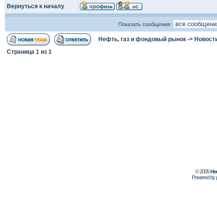
Вернуться к началу
Показать сообщения:
Нефть, газ и фондовый рынок
->
Новост
Страница
1
из
1
© 2005
Не
Powered by