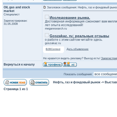
Oil, gas and stock
Заголовок сообщения: Нефть, газ и фондовый рыно
market
Специалист
Исследование рынка.
Зарегистрирован:
Достоверная информация сэкономит вам милли
31.05.2008
лет опыта исследований!
megaresearch.ru
Goszakaz. ru: реальные отзывы
о работе с этим сайтом читайте здесь.
goszakaz.ru
B2BContext
Дать объявление
Не нравится видеть рекламу? Выход есть!
Зарегистри
Вернуться к началу
Показать сообщения:
Нефть, газ и фондовый рынок
->
Выстав
Страница
1
из
1