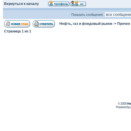
Вернуться к началу
Показать сообщения:
Нефть, газ и фондовый рынок
->
Прочее
Страница
1
из
1
© 2005
Не
Powered by