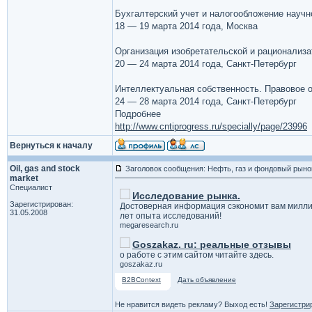
Бухгалтерский учет и налогообложение научн
18 — 19 марта 2014 года, Москва
Организация изобретательской и рационализа
20 — 24 марта 2014 года, Санкт-Петербург
Интеллектуальная собственность. Правовое 
24 — 28 марта 2014 года, Санкт-Петербург
Подробнее
http://www.cntiprogress.ru/specially/page/23996
Вернуться к началу
Oil, gas and stock
Заголовок сообщения: Нефть, газ и фондовый рыно
market
Специалист
Исследование рынка.
Зарегистрирован:
Достоверная информация сэкономит вам милли
31.05.2008
лет опыта исследований!
megaresearch.ru
Goszakaz. ru: реальные отзывы
о работе с этим сайтом читайте здесь.
goszakaz.ru
B2BContext
Дать объявление
Не нравится видеть рекламу? Выход есть!
Зарегистри