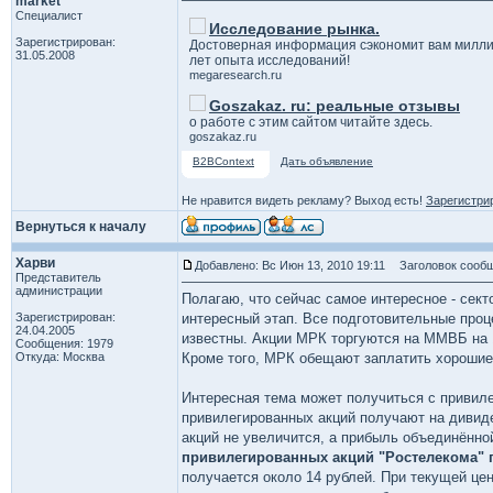
market
Специалист
Исследование рынка.
Зарегистрирован:
Достоверная информация сэкономит вам милли
31.05.2008
лет опыта исследований!
megaresearch.ru
Goszakaz. ru: реальные отзывы
о работе с этим сайтом читайте здесь.
goszakaz.ru
B2BContext
Дать объявление
Не нравится видеть рекламу? Выход есть!
Зарегистри
Вернуться к началу
Харви
Добавлено: Вс Июн 13, 2010 19:11
Заголовок сообщ
Представитель
администрации
Полагаю, что сейчас самое интересное - се
Зарегистрирован:
интересный этап. Все подготовительные про
24.04.2005
известны. Акции МРК торгуются на ММВБ на 1
Сообщения: 1979
Откуда: Москва
Кроме того, МРК обещают заплатить хорошие
Интересная тема может получиться с привил
привилегированных акций получают на дивид
акций не увеличится, а прибыль объединённо
привилегированных акций "Ростелекома" 
получается около 14 рублей. При текущей цен