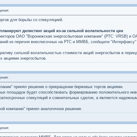
ения:
оргов для борьбы со спекуляцией.
ланируют делистинг акций из-за сильной волатильности цен
екторов ОАО "Воронежская энергосбытовая компания" (РТС: VRSB) и ОА
паний из перечня внесписочных на РТС и ММВБ, сообщили "Интерфаксу"
иативу сильной волатильностью стоимости акций энергосбытов в период
ях акциями энергосбытов.
ения:
пании" принял решение о прекращении биржевых торгов акциями.
вых площадок будет способствовать формированию положительного инв
краткосрочных спекуляций и сомнительных сделок, а являются надежным
ой компании" принял аналогичное решение.
ения: