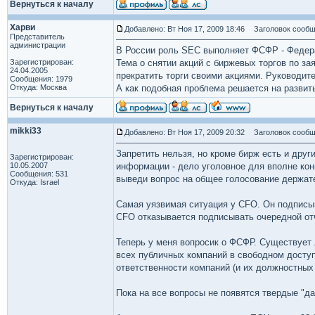
Вернуться к началу
Харви
Добавлено: Вт Ноя 17, 2009 18:46
Заголовок сообщ
Представитель
администрации
В России роль SEC выполняет ФСФР - Федер
Зарегистрирован:
Тема о снятии акций с биржевых торгов по з
24.04.2005
прекратить торги своими акциями. Руководи
Сообщения: 1979
Откуда: Москва
А как подобная проблема решается на развит
Вернуться к началу
mikki33
Добавлено: Вт Ноя 17, 2009 20:32
Заголовок сообщ
Запретить нельзя, но кроме бирж есть и дру
Зарегистрирован:
10.05.2007
информации - дело уголовное для вполне конк
Сообщения: 531
выведи вопрос на общее голосование держател
Откуда: Israel
Самая уязвимая ситуация у CFO. Он подписы
CFO отказывается подписывать очередной от
Теперь у меня вопросик о ФСФР. Существует 
всех публичных компаний в свободном доступ
ответственности компаний (и их должностных 
Пока на все вопросы не появятся твердые "да