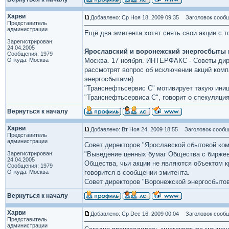
Харви
Добавлено: Ср Ноя 18, 2009 09:35
Заголовок сообщ
Представитель
администрации
Ещё два эмитента хотят снять свои акции с т
Зарегистрирован:
24.04.2005
Ярославский и воронежский энергосбыты п
Сообщения: 1979
Откуда: Москва
Москва. 17 ноября. ИНТЕРФАКС - Советы дир
рассмотрят вопрос об исключении акций ком
энергосбытами).
"Транснефтьсервис С" мотивирует такую иниц
"Транснефтьсервиса С", говорит о спекуляци
Вернуться к началу
Харви
Добавлено: Вт Ноя 24, 2009 18:55
Заголовок сообщ
Представитель
администрации
Совет директоров "Ярославской сбытовой ком
Зарегистрирован:
"Выведение ценных бумаг Общества с бирже
24.04.2005
Общества, чьи акции не являются объектом 
Сообщения: 1979
Откуда: Москва
говорится в сообщении эмитента.
Совет директоров "Воронежской энергосбытов
Вернуться к началу
Харви
Добавлено: Ср Dec 16, 2009 00:04
Заголовок сообщ
Представитель
администрации