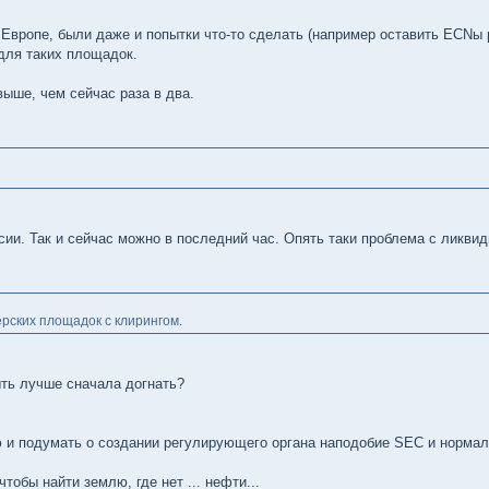
 Европе, были даже и попытки что-то сделать (например оставить ECNы р
 для таких площадок.
выше, чем сейчас раза в два.
сии. Так и сейчас можно в последний час. Опять таки проблема с ликви
рских площадок с клирингом.
ыть лучше сначала догнать?
ю и подумать о создании регулирующего органа наподобие SEC и нормал
тобы найти землю, где нет ... нефти...