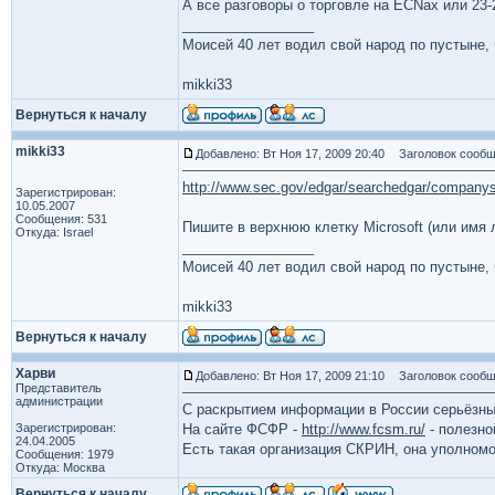
А все разговоры о торговле на ECNах или 23-
_________________
Моисей 40 лет водил свой народ по пустыне, ч
mikki33
Вернуться к началу
mikki33
Добавлено: Вт Ноя 17, 2009 20:40
Заголовок сообщ
http://www.sec.gov/edgar/searchedgar/company
Зарегистрирован:
10.05.2007
Сообщения: 531
Пишите в верхнюю клетку Microsoft (или имя 
Откуда: Israel
_________________
Моисей 40 лет водил свой народ по пустыне, ч
mikki33
Вернуться к началу
Харви
Добавлено: Вт Ноя 17, 2009 21:10
Заголовок сообщ
Представитель
администрации
С раскрытием информации в России серьёзн
Зарегистрирован:
На сайте ФСФР -
http://www.fcsm.ru/
- полезно
24.04.2005
Есть такая организация СКРИН, она уполно
Сообщения: 1979
Откуда: Москва
Вернуться к началу