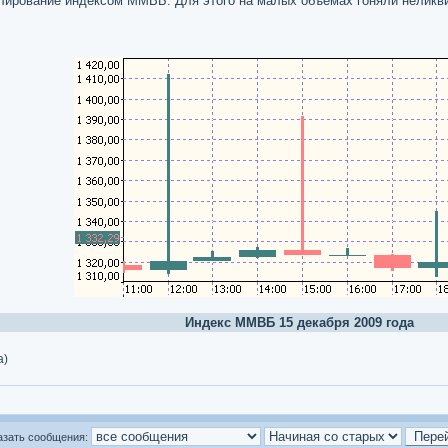
лирование индексом ММВБ. Для этого на малых объёмах гоняли неликвид
Индекс ММВБ 15 декабря 2009 года
а)
азать сообщения: