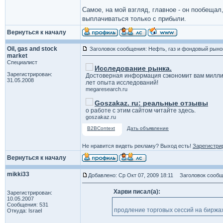
Самое, на мой взгляд, главное - он пообеща
выплачиваться только с прибыли.
Вернуться к началу
Oil, gas and stock
Заголовок сообщения: Нефть, газ и фондовый рыно
market
Специалист
Исследование рынка.
Зарегистрирован:
Достоверная информация сэкономит вам милли
31.05.2008
лет опыта исследований!
megaresearch.ru
Goszakaz. ru: реальные отзывы
о работе с этим сайтом читайте здесь.
goszakaz.ru
B2BContext
Дать объявление
Не нравится видеть рекламу? Выход есть!
Зарегистри
Вернуться к началу
mikki33
Добавлено: Ср Окт 07, 2009 18:11
Заголовок сообще
Харви писал(а):
Зарегистрирован:
10.05.2007
Сообщения: 531
продление торговых сессий на биржах
Откуда: Israel