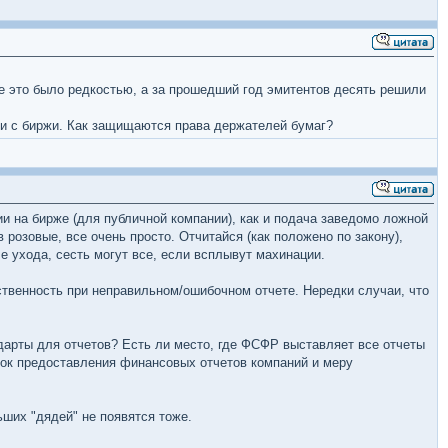
е это было редкостью, а за прошедший год эмитентов десять решили
ги с биржи. Как защищаются права держателей бумаг?
и на бирже (для публичной компании), как и подача заведомо ложной
 розовые, все очень просто. Отчитайся (как положено по закону),
е ухода, сесть могут все, если всплывут махинации.
твенность при неправильном/ошибочном отчете. Нередки случаи, что
дарты для отчетов? Есть ли место, где ФСФР выставляет все отчеты
док предоставления финансовых отчетов компаний и меру
ьших "дядей" не появятся тоже.