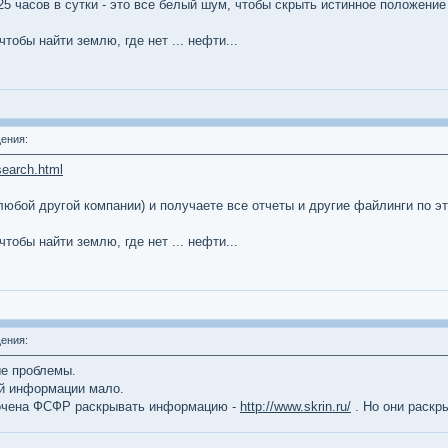
25 часов в сутки - это все белый шум, чтобы скрыть истинное положение
тобы найти землю, где нет ... нефти...
ения:
search.html
любой другой компании) и получаете все отчеты и другие файлинги по э
тобы найти землю, где нет ... нефти...
ения:
ые проблемы.
й информации мало.
мочена ФСФР раскрывать информацию -
http://www.skrin.ru/
. Но они раскр