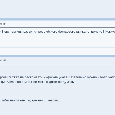
ения:
 -
Перспективы развития российского фондового рынка
, отдельно
Письмо
ения:
торгов! Может не раскрывать информацию! Обязательно нужно что-то нап
 о цивилизованном рынке можно даже не думать.
..
тобы найти землю, где нет ... нефти...