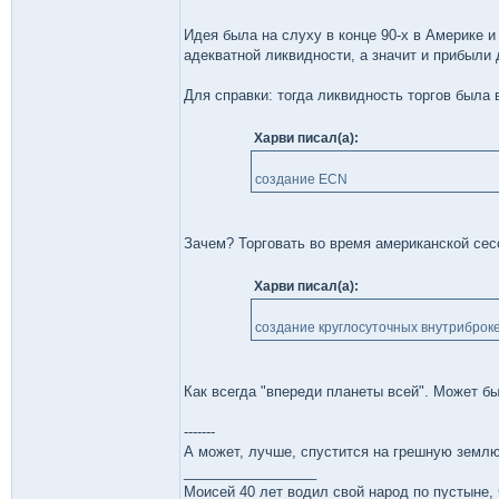
Идея была на слуху в конце 90-х в Америке и
адекватной ликвидности, а значит и прибыли
Для справки: тогда ликвидность торгов была 
Харви писал(а):
создание ECN
Зачем? Торговать во время американской сес
Харви писал(а):
создание круглосуточных внутриброке
Как всегда "впереди планеты всей". Может б
-------
А может, лучше, спустится на грешную земл
_________________
Моисей 40 лет водил свой народ по пустыне, ч