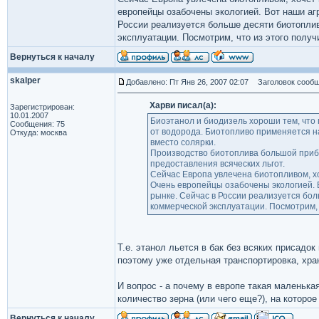
европейцы озабочены экологией. Вот наши аг
России реализуется больше десяти биотоплив
эксплуатации. Посмотрим, что из этого получ
Вернуться к началу
skalper
Добавлено: Пт Янв 26, 2007 02:07
Заголовок сообщ
Харви писал(а):
Зарегистрирован:
10.01.2007
Биоэтанол и биодизель хороши тем, что 
Сообщения: 75
от водорода. Биотопливо применяется на
Откуда: москва
вместо солярки.
Производство биотоплива большой прибыл
предоставления всяческих льгот.
Сейчас Европа увлечена биотопливом, хо
Очень европейцы озабочены экологией. 
рынке. Сейчас в России реализуется бол
коммерческой эксплуатации. Посмотрим, ч
Т.е. этанол льется в бак без всяких присадо
поэтому уже отдельная транспортировка, хран
И вопрос - а почему в европе такая маленька
количество зерна (или чего еще?), на которо
Вернуться к началу