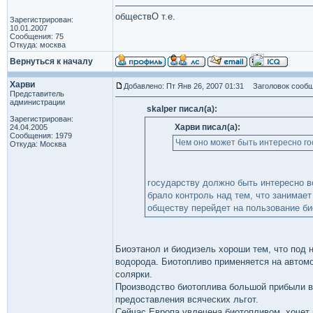
обществО т.е.
Зарегистрирован:
10.01.2007
Сообщения: 75
Откуда: москва
Вернуться к началу
Харви
Добавлено: Пт Янв 26, 2007 01:31
Заголовок сообщ
Представитель
администрации
skalper писал(а):
Зарегистрирован:
Харви писал(а):
24.04.2005
Сообщения: 1979
Чем оно может быть интересно го
Откуда: Москва
государству должно быть интересно вс
брало контроль над тем, что занимае
обществу перейдет на пользование б
Биоэтанол и биодизель хороши тем, что под 
водорода. Биотопливо применяется на автомо
солярки.
Производство биотоплива большой прибыли в 
предоставления всяческих льгот.
Сейчас Европа увлечена биотопливом, хочет 