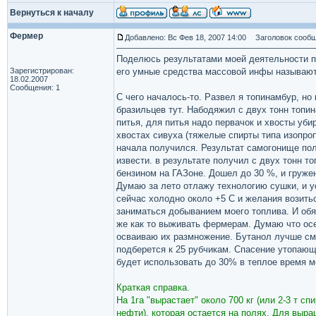
Вернуться к началу
Фермер
Добавлено: Вс Фев 18, 2007 14:00
Заголовок сооб
Поделюсь результатами моей деятельности 
Зарегистрирован:
его умные средства массовой инфы называ
18.02.2007
Сообщения: 1
С чего началось-то. Развел я топинамбур, но
бразильцев тут. Набодяжил с двух тонн топин
питья, для питья надо первачок и хвосты уби
хвостах сивуха (тяжелые спирты типа изопро
начала получился. Результат самогонище пол
извести. в результате получил с двух тонн 
бензином на ГАЗоне. Дошел до 30 %, и гружен
Думаю за лето отлажу технологию сушки, и у
сейчас холодно около +5 С и желания возиться
заниматься добыванием моего топлива. И об
же как то выживать фермерам. Думаю что о
осваиваю их размножение. Бутанол лучше сме
подберется к 25 рубчикам. Спасение утопающ
будет использовать до 30% в теплое время
Краткая справка.
На 1га "вырастает" около 700 кг (или 2-3 т сп
нефти), которая остается на полях. Для выра