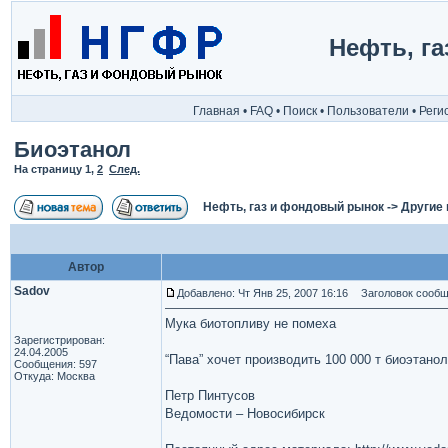
Нефть, г
Главная
•
FAQ
•
Поиск
•
Пользователи
•
Реги
Биоэтанол
На страницу
1
,
2
След.
Нефть, газ и фондовый рынок
->
Другие
Автор
Sadov
Добавлено: Чт Янв 25, 2007 16:16
Заголовок сообщ
Мука биотопливу не помеха
Зарегистрирован:
24.04.2005
“Пава” хочет производить 100 000 т биоэтанол
Сообщения: 597
Откуда: Москва
Петр Пинтусов
Ведомости – Новосибирск