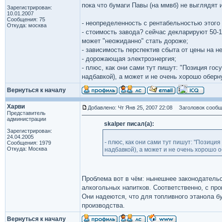
пока что бумаги Павы (на ммвб) не выглядят
Зарегистрирован:
10.01.2007
Сообщения: 75
- неопределенность с рентабельностью этого 
Откуда: москва
- стоимость завода? сейчас декларируют 50-1
может "неожиданно" стать дороже;
- зависимость перспектив сбыта от цены на н
- дорожающая электроэнергия;
- плюс, как они сами тут пишут: "Позиция гос
надбавкой), а может и не очень хорошо обер
Вернуться к началу
Харви
Добавлено: Чт Янв 25, 2007 22:08
Заголовок сообщ
Представитель
администрации
skalper писал(а):
Зарегистрирован:
24.04.2005
- плюс, как они сами тут пишут: "Позиция
Сообщения: 1979
Откуда: Москва
надбавкой), а может и не очень хорошо 
Проблема вот в чём: нынешнее законодательс
алкогольных напитков. Соответственно, с пр
Они надеются, что для топливного этанола б
производства.
Вернуться к началу