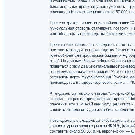
и стоимостью более 150 млн евро в Омской о
биоэтанольных проектов у него уже есть. Пр
биозавод в Казахстане мощностью 57 000 т в 
Пресс-секретарь инвестиционной компании “Ф
мукомольная отрасль стагнирует, поэтому “П
рентабельность производства биотоплива мо
Проекты биоэтанольных заводов есть не тольк
построить заводы по производству “зеленого 
млн собирается израильская компания Agroto
агро”. По данным PricewaterhouseCoopers (кон
появиться сразу два биоэтанольных производс
агроиндустриальная корпорация “Астон” (100-
эстонском порту Мууга компания “Русские ма
производства и лидеры зернового рынка — “Юг
А гендиректор томского завода “Экстрасиб” (
говорит, что решил приостановить проект. “По
опасения, что в ближайшем будущем спирт и 
спешить вкладывать деньги в биоэтанольный 
Потенциальные владельцы биоэтанольных заво
конъюнктуры аграрного рынка (ИКАР) Дмитри
составить около $0,35, а на европейских — 0,