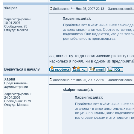
skalper
Добавлено: Чт Янв 25, 2007 22:13
Заголовок сообщ
Харви писал(а):
Зарегистрирован:
10.01.2007
Проблема вот в чём: нынешнее законодат
Сообщения: 75
алкогольных напитков. Соответственно, 
Откуда: москва
водочников. Они надеются, что для топл
рентабельность производства.
аа, понял. ну тогда политические риски тут 
насколько я понял, ни в одном из предприяти
Вернуться к началу
Харви
Добавлено: Чт Янв 25, 2007 22:50
Заголовок сообщ
Представитель
администрации
skalper писал(а):
Зарегистрирован:
Харви писал(а):
24.04.2005
Сообщения: 1979
Проблема вот в чём: нынешнее за
Откуда: Москва
этанола - в виде алкогольных на
акцизы-пошлины, как с водочнико
налоговый режим и это повысит р