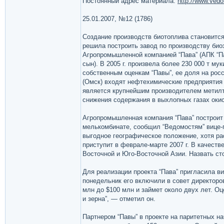
Постоянный адрес материала:
http://www.vedo
25.01.2007, №12 (1786)
Создание производств биотоплива становитс
решила построить завод по производству био
Агропромышленной компанией “Пава” (АПК “Па
сын). В 2005 г. произвела более 230 000 т м
собственным оценкам “Павы”, ее доля на росс
(Омск) входят нефтехимические предприятия “
является крупнейшим производителем метилтр
снижения содержания в выхлопных газах окис
Агропромышленная компания “Пава” построит 
мелькомбинате, сообщил “Ведомостям” вице-
выгодное географическое положение, хотя ра
приступит в феврале-марте 2007 г. В качеств
Восточной и Юго-Восточной Азии. Назвать ст
Для реализации проекта “Пава” пригласила в
понедельник его включили в совет директоров
млн до $100 млн и займет около двух лет. Оц
и зерна”, — отметил он.
Партнером “Павы” в проекте на паритетных на