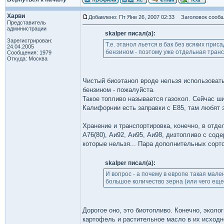
Харви
Добавлено: Пт Янв 26, 2007 02:33
Заголовок сообщ
Представитель
администрации
skalper писал(а):
Зарегистрирован:
Т.е. этанол льется в бак без всяких при
24.04.2005
бензином - поэтому уже отдельная трансп
Сообщения: 1979
Откуда: Москва
Чистый биоэтанол вроде нельзя использовать
бензином - пожалуйста.
Такое топливо называется газохол. Сейчас ши
Калифорнии есть заправки с E85, там любят 
Хранение и транспортировка, конечно, в отд
А76(80), Аи92, Аи95, Аи98, дизтопливо с со
которые нельзя... Пара дополнительных сорт
skalper писал(а):
И вопрос - а почему в европе такая мале
большое количество зерна (или чего еще
Дорогое оно, это биотопливо. Конечно, эколо
картофель и растительное масло в их исходн