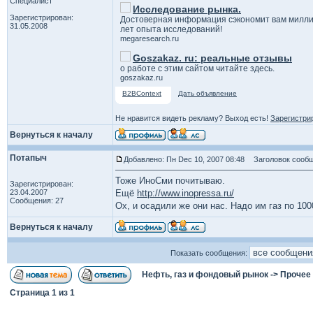
Специалист
Исследование рынка.
Зарегистрирован:
Достоверная информация сэкономит вам милли
31.05.2008
лет опыта исследований!
megaresearch.ru
Goszakaz. ru: реальные отзывы
о работе с этим сайтом читайте здесь.
goszakaz.ru
B2BContext
Дать объявление
Не нравится видеть рекламу? Выход есть!
Зарегистри
Вернуться к началу
Потапыч
Добавлено: Пн Dec 10, 2007 08:48
Заголовок сообщ
Тоже ИноСми почитываю.
Зарегистрирован:
23.04.2007
Ещё
http://www.inopressa.ru/
Сообщения: 27
Ох, и осадили же они нас. Надо им газ по 100
Вернуться к началу
Показать сообщения:
Нефть, газ и фондовый рынок
->
Прочее
Страница
1
из
1