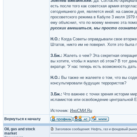
Збигнев Бжезинский:
Да. Согласно официаль
есть после того как советская армия вторгла
сегодняшнего дня, является иной: на самом 
просоветского режима в Кабуле 3 июля 1979 г
ему объяснил, что по моему мнению эта помо
русских вмешаться, мы просто сознате
Н.О.:
Когда Советы оправдывали свое вторже
Штатов, никто им не поверил. Хотя это была 
З.Бж.:
Жалеть о чем? Эта секретная операция
вы хотите, чтобы я жалел об этом? В тот ден
вкратце: 'У нас теперь есть возможность дать
Н.О.:
Вы также не жалеете о том, что вы со
консультировали будущих террористов?
З.Бж.:
Что важнее с точки зрения истории ми
исламистов или освобождение центральной Е
Источник:
ИноСМИ.Ru
Вернуться к началу
Oil, gas and stock
Заголовок сообщения: Нефть, газ и фондовый рыно
market