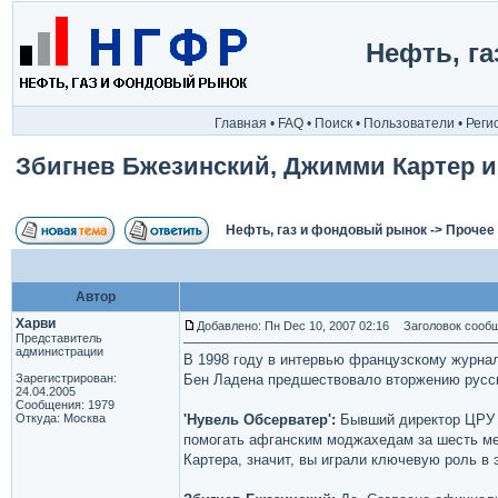
Нефть, г
Главная
•
FAQ
•
Поиск
•
Пользователи
•
Реги
Збигнев Бжезинский, Джимми Картер и
Нефть, газ и фондовый рынок
->
Прочее
Автор
Харви
Добавлено: Пн Dec 10, 2007 02:16
Заголовок сообще
Представитель
администрации
В 1998 году в интервью французскому журнал
Зарегистрирован:
Бен Ладена предшествовало вторжению русск
24.04.2005
Сообщения: 1979
Откуда: Москва
'Нувель Обсерватер':
Бывший директор ЦРУ Р
помогать афганским моджахедам за шесть ме
Картера, значит, вы играли ключевую роль в