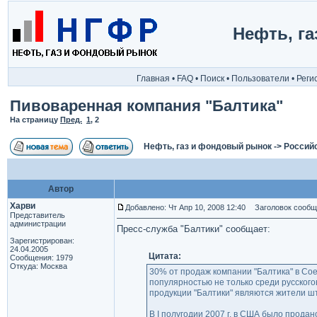
Нефть, г
Главная
•
FAQ
•
Поиск
•
Пользователи
•
Реги
Пивоваренная компания "Балтика"
На страницу
Пред.
1
,
2
Нефть, газ и фондовый рынок
->
Россий
Автор
Харви
Добавлено: Чт Апр 10, 2008 12:40
Заголовок сообщ
Представитель
администрации
Пресс-служба "Балтики" сообщает:
Зарегистрирован:
24.04.2005
Цитата:
Сообщения: 1979
Откуда: Москва
30% от продаж компании "Балтика" в С
популярностью не только среди русског
продукции "Балтики" являются жители ш
В I полугодии 2007 г. в США было продано